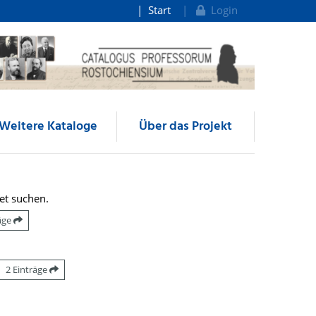
Start
Login
Weitere Kataloge
Über das Projekt
et suchen.
räge
2 Einträge