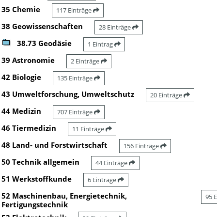
35 Chemie
117 Einträge
38 Geowissenschaften
28 Einträge
38.73 Geodäsie
1 Eintrag
39 Astronomie
2 Einträge
42 Biologie
135 Einträge
43 Umweltforschung, Umweltschutz
20 Einträge
44 Medizin
707 Einträge
46 Tiermedizin
11 Einträge
48 Land- und Forstwirtschaft
156 Einträge
50 Technik allgemein
44 Einträge
51 Werkstoffkunde
6 Einträge
52 Maschinenbau, Energietechnik,
95 
Fertigungstechnik