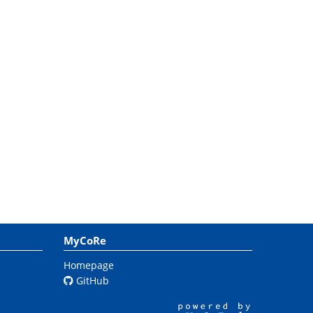
MyCoRe
Homepage
GitHub