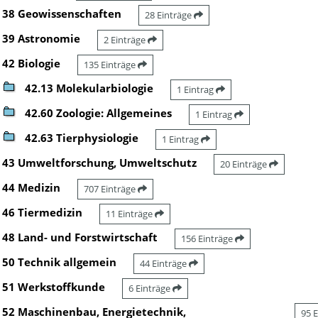
38 Geowissenschaften
28 Einträge
39 Astronomie
2 Einträge
42 Biologie
135 Einträge
42.13 Molekularbiologie
1 Eintrag
42.60 Zoologie: Allgemeines
1 Eintrag
42.63 Tierphysiologie
1 Eintrag
43 Umweltforschung, Umweltschutz
20 Einträge
44 Medizin
707 Einträge
46 Tiermedizin
11 Einträge
48 Land- und Forstwirtschaft
156 Einträge
50 Technik allgemein
44 Einträge
51 Werkstoffkunde
6 Einträge
52 Maschinenbau, Energietechnik,
95 