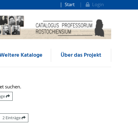
Start
Login
Weitere Kataloge
Über das Projekt
et suchen.
räge
2 Einträge