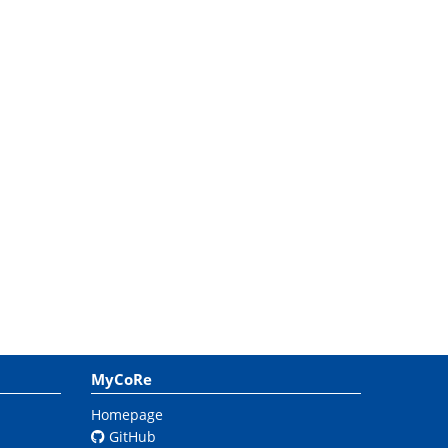
MyCoRe
Homepage
GitHub