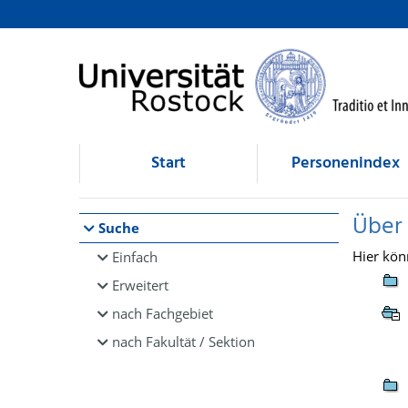
Browsen
direkt zum Inhalt
Start
Personenindex
Über
Suche
Hier kön
Einfach
Erweitert
nach Fachgebiet
nach Fakultät / Sektion