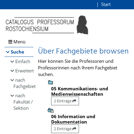
Browsen
Start
Login
direkt zum Inhalt
Menü
Über Fachgebiete browsen
Suche
Hier können Sie die Professoren und
Einfach
Professorinnen nach Ihrem Fachgebiet
Erweitert
suchen.
nach
Fachgebiet
05 Kommunikations- und
Medienwissenschaften
nach
2 Einträge
Fakultät /
Sektion
06 Information und
Dokumentation
2 Einträge