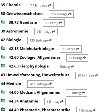
35 Chemie
117 Einträge
38 Geowissenschaften
28 Einträge
38.73 Geodäsie
1 Eintrag
39 Astronomie
2 Einträge
42 Biologie
135 Einträge
42.13 Molekularbiologie
1 Eintrag
42.60 Zoologie: Allgemeines
1 Eintrag
42.63 Tierphysiologie
1 Eintrag
43 Umweltforschung, Umweltschutz
20 Einträge
44 Medizin
707 Einträge
44.00 Medizin: Allgemeines
1 Eintrag
44.34 Anatomie
1 Eintrag
44.40 Pharmazie, Pharmazeutika
1 Eintrag