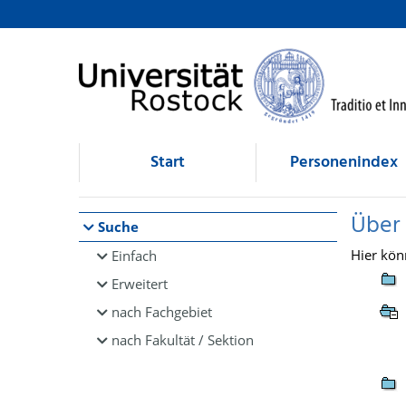
Browsen
direkt zum Inhalt
Start
Personenindex
Über
Suche
Hier kön
Einfach
Erweitert
nach Fachgebiet
nach Fakultät / Sektion