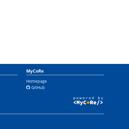
MyCoRe
Homepage
GitHub