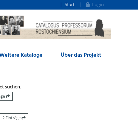
Start
Login
Weitere Kataloge
Über das Projekt
et suchen.
räge
2 Einträge