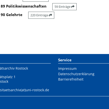
89 Politikwissenschaften
59 Einträge
90 Gelehrte
220 Einträge
Service
ätsarchiv Rostock
Impressum
Datenschutzerklärung
ätsplatz 1
Barrierefreiheit
stock
sitaetsarchiv(at)uni-rostock.de