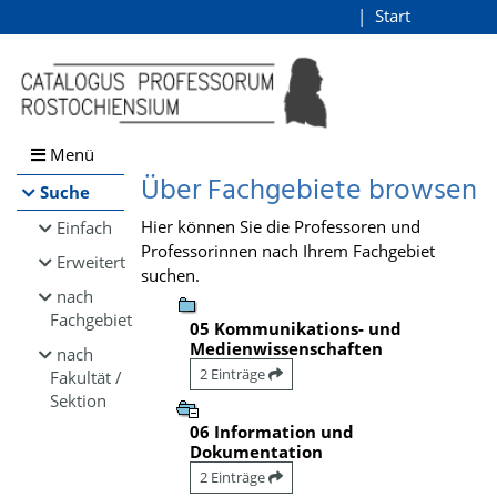
Browsen
Start
Login
direkt zum Inhalt
Menü
Über Fachgebiete browsen
Suche
Hier können Sie die Professoren und
Einfach
Professorinnen nach Ihrem Fachgebiet
Erweitert
suchen.
nach
Fachgebiet
05 Kommunikations- und
Medienwissenschaften
nach
2 Einträge
Fakultät /
Sektion
06 Information und
Dokumentation
2 Einträge