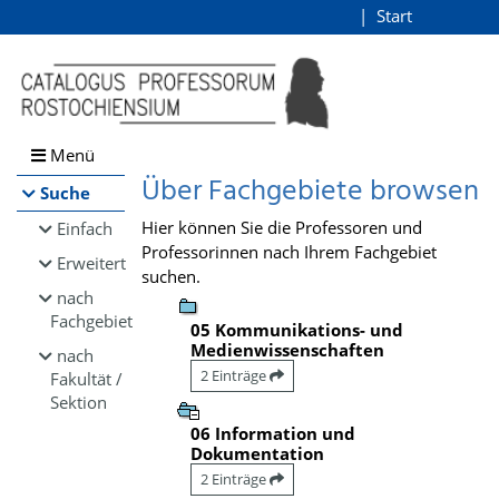
Browsen
Start
Login
direkt zum Inhalt
Menü
Über Fachgebiete browsen
Suche
Hier können Sie die Professoren und
Einfach
Professorinnen nach Ihrem Fachgebiet
Erweitert
suchen.
nach
Fachgebiet
05 Kommunikations- und
Medienwissenschaften
nach
2 Einträge
Fakultät /
Sektion
06 Information und
Dokumentation
2 Einträge