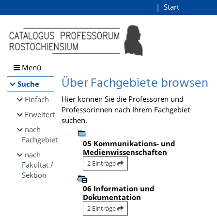
Browsen
Start
Login
direkt zum Inhalt
Menü
Über Fachgebiete browsen
Suche
Hier können Sie die Professoren und
Einfach
Professorinnen nach Ihrem Fachgebiet
Erweitert
suchen.
nach
Fachgebiet
05 Kommunikations- und
Medienwissenschaften
nach
2 Einträge
Fakultät /
Sektion
06 Information und
Dokumentation
2 Einträge