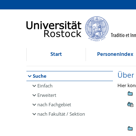
Browsen
direkt zum Inhalt
Start
Personenindex
Über
Suche
Hier kön
Einfach
Erweitert
nach Fachgebiet
nach Fakultät / Sektion