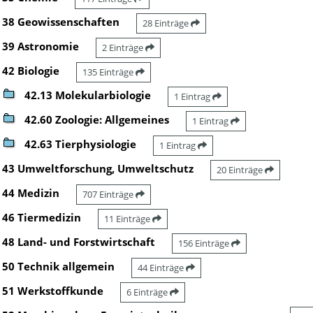
38 Geowissenschaften
28 Einträge
39 Astronomie
2 Einträge
42 Biologie
135 Einträge
42.13 Molekularbiologie
1 Eintrag
42.60 Zoologie: Allgemeines
1 Eintrag
42.63 Tierphysiologie
1 Eintrag
43 Umweltforschung, Umweltschutz
20 Einträge
44 Medizin
707 Einträge
46 Tiermedizin
11 Einträge
48 Land- und Forstwirtschaft
156 Einträge
50 Technik allgemein
44 Einträge
51 Werkstoffkunde
6 Einträge