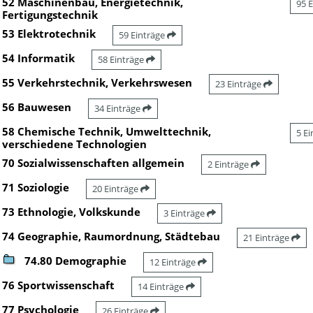
52 Maschinenbau, Energietechnik,
95 
Fertigungstechnik
53 Elektrotechnik
59 Einträge
54 Informatik
58 Einträge
55 Verkehrstechnik, Verkehrswesen
23 Einträge
56 Bauwesen
34 Einträge
58 Chemische Technik, Umwelttechnik,
5 E
verschiedene Technologien
70 Sozialwissenschaften allgemein
2 Einträge
71 Soziologie
20 Einträge
73 Ethnologie, Volkskunde
3 Einträge
74 Geographie, Raumordnung, Städtebau
21 Einträge
74.80 Demographie
12 Einträge
76 Sportwissenschaft
14 Einträge
77 Psychologie
26 Einträge