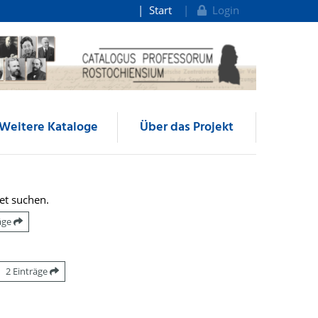
Start
Login
Weitere Kataloge
Über das Projekt
et suchen.
räge
2 Einträge