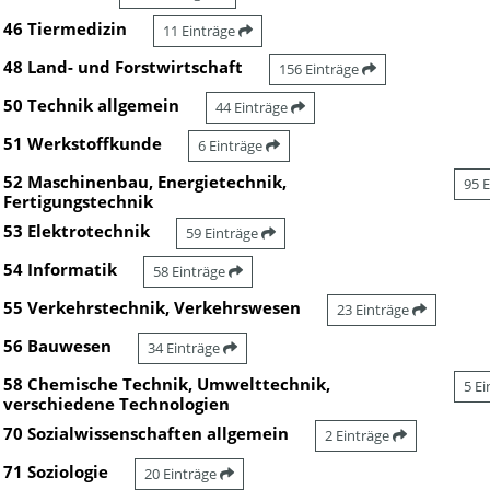
46 Tiermedizin
11 Einträge
48 Land- und Forstwirtschaft
156 Einträge
50 Technik allgemein
44 Einträge
51 Werkstoffkunde
6 Einträge
52 Maschinenbau, Energietechnik,
95 
Fertigungstechnik
53 Elektrotechnik
59 Einträge
54 Informatik
58 Einträge
55 Verkehrstechnik, Verkehrswesen
23 Einträge
56 Bauwesen
34 Einträge
58 Chemische Technik, Umwelttechnik,
5 E
verschiedene Technologien
70 Sozialwissenschaften allgemein
2 Einträge
71 Soziologie
20 Einträge