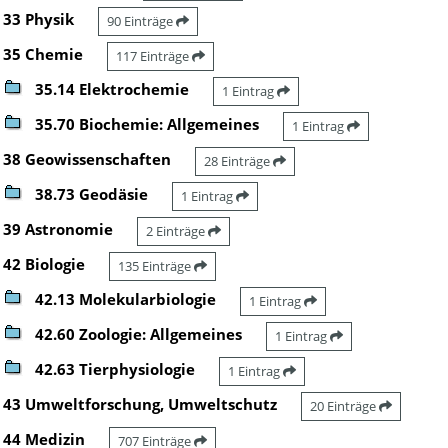
33 Physik
90 Einträge
35 Chemie
117 Einträge
35.14 Elektrochemie
1 Eintrag
35.70 Biochemie: Allgemeines
1 Eintrag
38 Geowissenschaften
28 Einträge
38.73 Geodäsie
1 Eintrag
39 Astronomie
2 Einträge
42 Biologie
135 Einträge
42.13 Molekularbiologie
1 Eintrag
42.60 Zoologie: Allgemeines
1 Eintrag
42.63 Tierphysiologie
1 Eintrag
43 Umweltforschung, Umweltschutz
20 Einträge
44 Medizin
707 Einträge