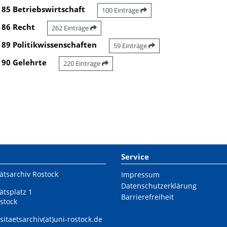
85 Betriebswirtschaft
100 Einträge
86 Recht
262 Einträge
89 Politikwissenschaften
59 Einträge
90 Gelehrte
220 Einträge
Service
ätsarchiv Rostock
Impressum
Datenschutzerklärung
ätsplatz 1
Barrierefreiheit
stock
sitaetsarchiv(at)uni-rostock.de