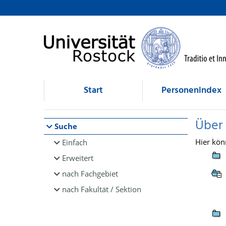
Browsen
direkt zum Inhalt
Start
Personenindex
Über
Suche
Hier kön
Einfach
Erweitert
nach Fachgebiet
nach Fakultät / Sektion