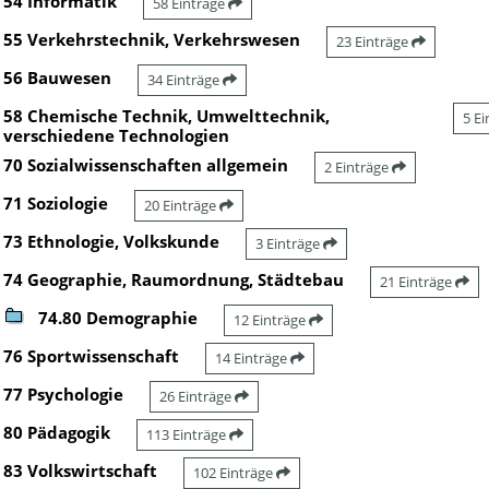
54 Informatik
58 Einträge
55 Verkehrstechnik, Verkehrswesen
23 Einträge
56 Bauwesen
34 Einträge
58 Chemische Technik, Umwelttechnik,
5 E
verschiedene Technologien
70 Sozialwissenschaften allgemein
2 Einträge
71 Soziologie
20 Einträge
73 Ethnologie, Volkskunde
3 Einträge
74 Geographie, Raumordnung, Städtebau
21 Einträge
74.80 Demographie
12 Einträge
76 Sportwissenschaft
14 Einträge
77 Psychologie
26 Einträge
80 Pädagogik
113 Einträge
83 Volkswirtschaft
102 Einträge