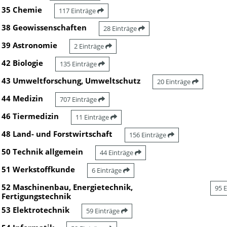
35 Chemie
117 Einträge
38 Geowissenschaften
28 Einträge
39 Astronomie
2 Einträge
42 Biologie
135 Einträge
43 Umweltforschung, Umweltschutz
20 Einträge
44 Medizin
707 Einträge
46 Tiermedizin
11 Einträge
48 Land- und Forstwirtschaft
156 Einträge
50 Technik allgemein
44 Einträge
51 Werkstoffkunde
6 Einträge
52 Maschinenbau, Energietechnik,
95 
Fertigungstechnik
53 Elektrotechnik
59 Einträge