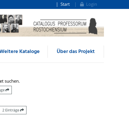
Start
Login
Weitere Kataloge
Über das Projekt
et suchen.
räge
2 Einträge