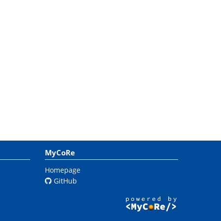
MyCoRe
Homepage
GitHub