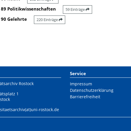
89 Politikwissenschaften
59 Einträge
90 Gelehrte
220 Einträge
Service
ätsarchiv Rostock
Impressum
Datenschutzerklärung
ätsplatz 1
Barrierefreiheit
stock
sitaetsarchiv(at)uni-rostock.de