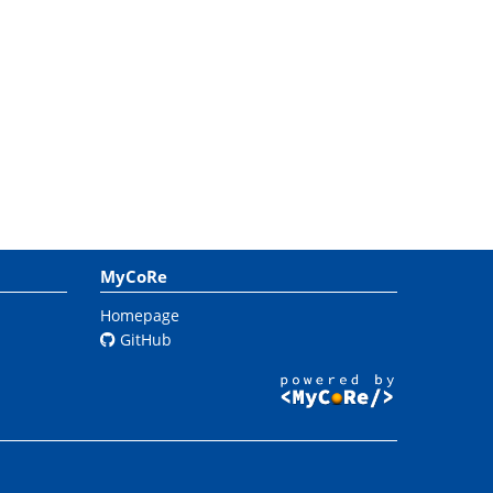
MyCoRe
Homepage
GitHub