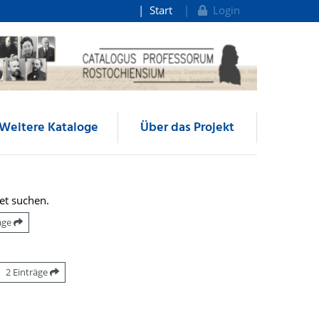
Start
Login
Weitere Kataloge
Über das Projekt
et suchen.
räge
2 Einträge