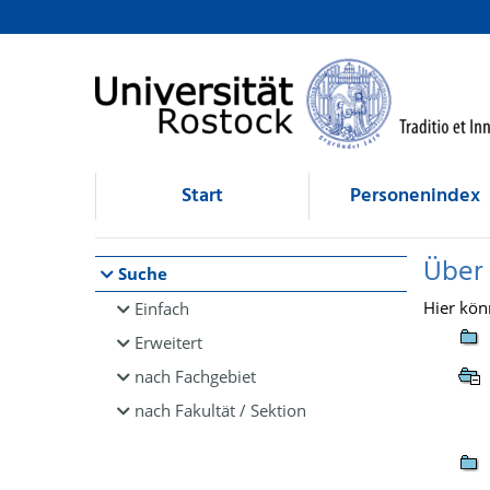
Browsen
direkt zum Inhalt
Start
Personenindex
Über
Suche
Hier kön
Einfach
Erweitert
nach Fachgebiet
nach Fakultät / Sektion