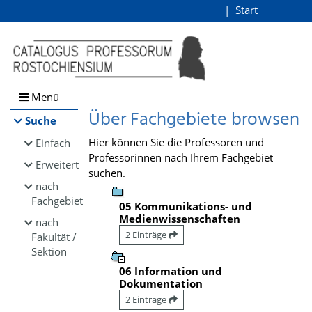
Browsen
Start
Login
direkt zum Inhalt
Menü
Über Fachgebiete browsen
Suche
Hier können Sie die Professoren und
Einfach
Professorinnen nach Ihrem Fachgebiet
Erweitert
suchen.
nach
Fachgebiet
05 Kommunikations- und
Medienwissenschaften
nach
2 Einträge
Fakultät /
Sektion
06 Information und
Dokumentation
2 Einträge