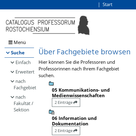
Browsen
Start
Login
direkt zum Inhalt
Menü
Über Fachgebiete browsen
Suche
Hier können Sie die Professoren und
Einfach
Professorinnen nach Ihrem Fachgebiet
Erweitert
suchen.
nach
Fachgebiet
05 Kommunikations- und
Medienwissenschaften
nach
2 Einträge
Fakultät /
Sektion
06 Information und
Dokumentation
2 Einträge