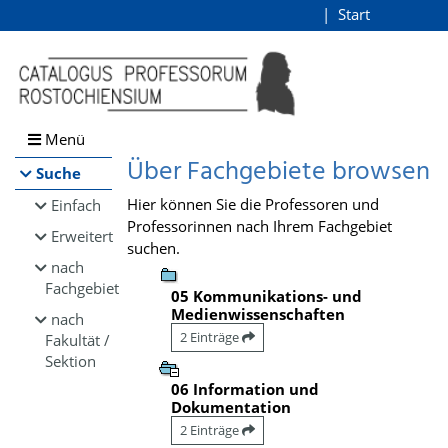
Browsen
Start
Login
direkt zum Inhalt
Menü
Über Fachgebiete browsen
Suche
Hier können Sie die Professoren und
Einfach
Professorinnen nach Ihrem Fachgebiet
Erweitert
suchen.
nach
Fachgebiet
05 Kommunikations- und
Medienwissenschaften
nach
2 Einträge
Fakultät /
Sektion
06 Information und
Dokumentation
2 Einträge