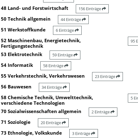
48 Land- und Forstwirtschaft
156 Einträge
50 Technik allgemein
44 Einträge
51 Werkstoffkunde
6 Einträge
52 Maschinenbau, Energietechnik,
95 
Fertigungstechnik
53 Elektrotechnik
59 Einträge
54 Informatik
58 Einträge
55 Verkehrstechnik, Verkehrswesen
23 Einträge
56 Bauwesen
34 Einträge
58 Chemische Technik, Umwelttechnik,
5 E
verschiedene Technologien
70 Sozialwissenschaften allgemein
2 Einträge
71 Soziologie
20 Einträge
73 Ethnologie, Volkskunde
3 Einträge