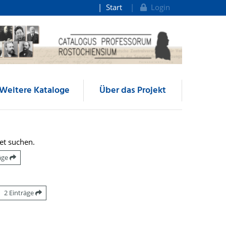
Start
Login
Weitere Kataloge
Über das Projekt
et suchen.
räge
2 Einträge