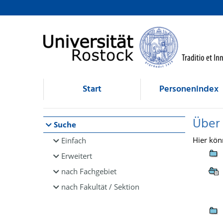
Browsen
direkt zum Inhalt
Start
Personenindex
Über
Suche
Hier kön
Einfach
Erweitert
nach Fachgebiet
nach Fakultät / Sektion