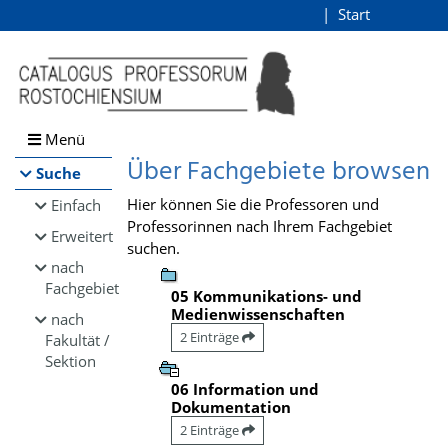
Browsen
Start
Login
direkt zum Inhalt
Menü
Über Fachgebiete browsen
Suche
Hier können Sie die Professoren und
Einfach
Professorinnen nach Ihrem Fachgebiet
Erweitert
suchen.
nach
Fachgebiet
05 Kommunikations- und
Medienwissenschaften
nach
2 Einträge
Fakultät /
Sektion
06 Information und
Dokumentation
2 Einträge