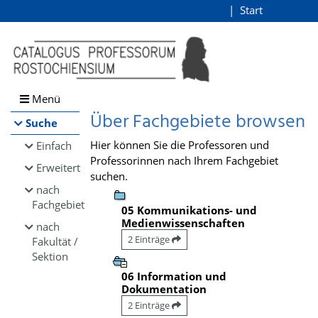
Browsen
Start
Login
direkt zum Inhalt
Menü
Über Fachgebiete browsen
Suche
Hier können Sie die Professoren und
Einfach
Professorinnen nach Ihrem Fachgebiet
Erweitert
suchen.
nach
Fachgebiet
05 Kommunikations- und
Medienwissenschaften
nach
2 Einträge
Fakultät /
Sektion
06 Information und
Dokumentation
2 Einträge