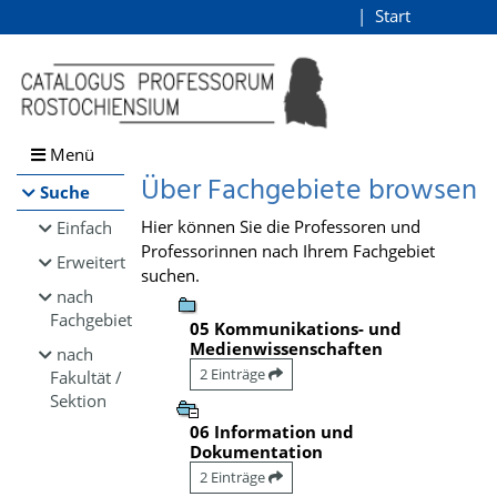
Browsen
Start
Login
direkt zum Inhalt
Menü
Über Fachgebiete browsen
Suche
Hier können Sie die Professoren und
Einfach
Professorinnen nach Ihrem Fachgebiet
Erweitert
suchen.
nach
Fachgebiet
05 Kommunikations- und
Medienwissenschaften
nach
2 Einträge
Fakultät /
Sektion
06 Information und
Dokumentation
2 Einträge