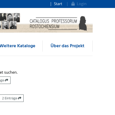
Start
Login
Weitere Kataloge
Über das Projekt
et suchen.
räge
2 Einträge