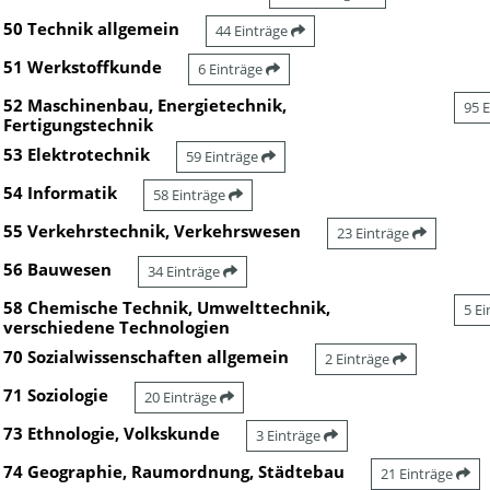
50 Technik allgemein
44 Einträge
51 Werkstoffkunde
6 Einträge
52 Maschinenbau, Energietechnik,
95 
Fertigungstechnik
53 Elektrotechnik
59 Einträge
54 Informatik
58 Einträge
55 Verkehrstechnik, Verkehrswesen
23 Einträge
56 Bauwesen
34 Einträge
58 Chemische Technik, Umwelttechnik,
5 E
verschiedene Technologien
70 Sozialwissenschaften allgemein
2 Einträge
71 Soziologie
20 Einträge
73 Ethnologie, Volkskunde
3 Einträge
74 Geographie, Raumordnung, Städtebau
21 Einträge