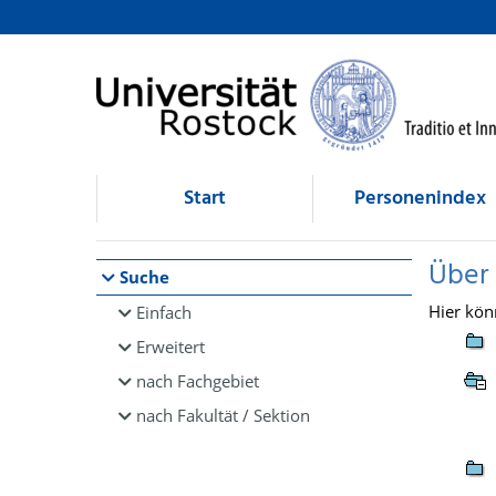
Browsen
direkt zum Inhalt
Start
Personenindex
Über
Suche
Hier kön
Einfach
Erweitert
nach Fachgebiet
nach Fakultät / Sektion