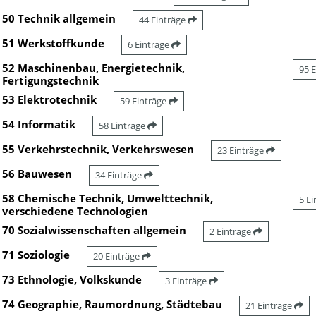
50 Technik allgemein
44 Einträge
51 Werkstoffkunde
6 Einträge
52 Maschinenbau, Energietechnik,
95 
Fertigungstechnik
53 Elektrotechnik
59 Einträge
54 Informatik
58 Einträge
55 Verkehrstechnik, Verkehrswesen
23 Einträge
56 Bauwesen
34 Einträge
58 Chemische Technik, Umwelttechnik,
5 E
verschiedene Technologien
70 Sozialwissenschaften allgemein
2 Einträge
71 Soziologie
20 Einträge
73 Ethnologie, Volkskunde
3 Einträge
74 Geographie, Raumordnung, Städtebau
21 Einträge