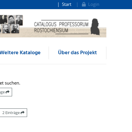
Start
Login
Weitere Kataloge
Über das Projekt
et suchen.
räge
2 Einträge