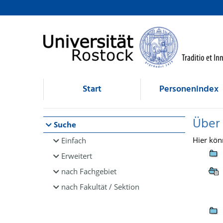
Browsen
direkt zum Inhalt
Start
Personenindex
Über
Suche
Hier kön
Einfach
Erweitert
nach Fachgebiet
nach Fakultät / Sektion