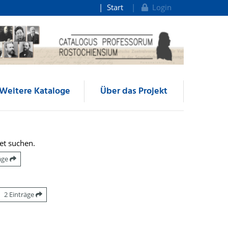
Start
Login
Weitere Kataloge
Über das Projekt
et suchen.
räge
2 Einträge