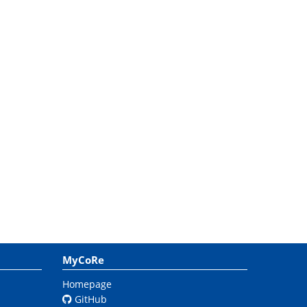
MyCoRe
Homepage
GitHub