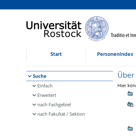
Browsen
direkt zum Inhalt
Start
Personenindex
Über
Suche
Hier kön
Einfach
Erweitert
nach Fachgebiet
nach Fakultät / Sektion