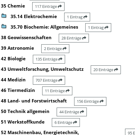
35 Chemie
117 Einträge
35.14 Elektrochemie
1 Eintrag
35.70 Biochemie: Allgemeines
1 Eintrag
38 Geowissenschaften
28 Einträge
39 Astronomie
2 Einträge
42 Biologie
135 Einträge
43 Umweltforschung, Umweltschutz
20 Einträge
44 Medizin
707 Einträge
46 Tiermedizin
11 Einträge
48 Land- und Forstwirtschaft
156 Einträge
50 Technik allgemein
44 Einträge
51 Werkstoffkunde
6 Einträge
52 Maschinenbau, Energietechnik,
95 