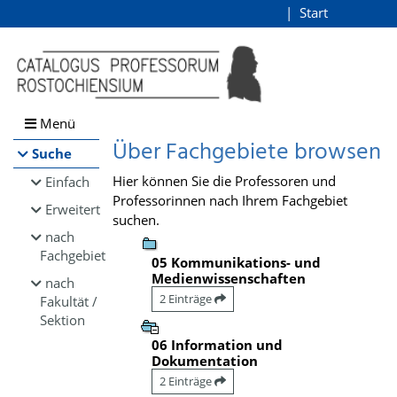
Browsen
Start
Login
direkt zum Inhalt
Menü
Über Fachgebiete browsen
Suche
Hier können Sie die Professoren und
Einfach
Professorinnen nach Ihrem Fachgebiet
Erweitert
suchen.
nach
Fachgebiet
05 Kommunikations- und
Medienwissenschaften
nach
2 Einträge
Fakultät /
Sektion
06 Information und
Dokumentation
2 Einträge