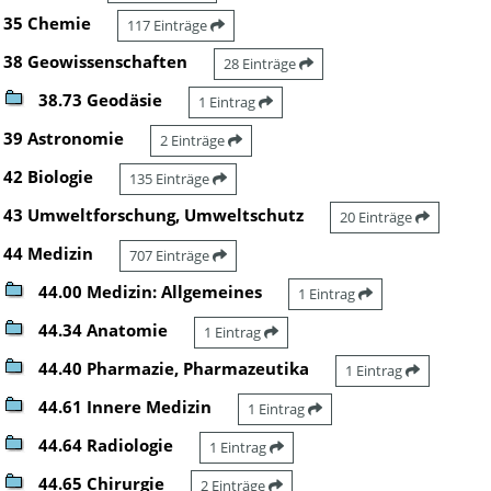
35 Chemie
117 Einträge
38 Geowissenschaften
28 Einträge
38.73 Geodäsie
1 Eintrag
39 Astronomie
2 Einträge
42 Biologie
135 Einträge
43 Umweltforschung, Umweltschutz
20 Einträge
44 Medizin
707 Einträge
44.00 Medizin: Allgemeines
1 Eintrag
44.34 Anatomie
1 Eintrag
44.40 Pharmazie, Pharmazeutika
1 Eintrag
44.61 Innere Medizin
1 Eintrag
44.64 Radiologie
1 Eintrag
44.65 Chirurgie
2 Einträge