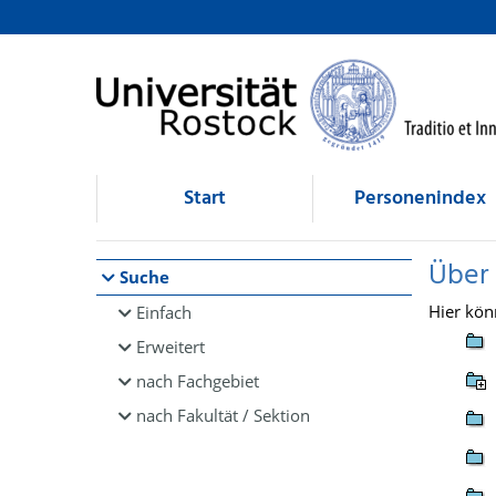
Browsen
direkt zum Inhalt
Start
Personenindex
Über
Suche
Hier kön
Einfach
Erweitert
nach Fachgebiet
nach Fakultät / Sektion