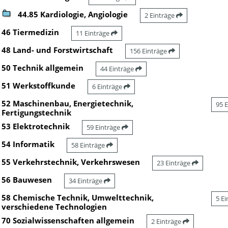
44.85 Kardiologie, Angiologie
2 Einträge
46 Tiermedizin
11 Einträge
48 Land- und Forstwirtschaft
156 Einträge
50 Technik allgemein
44 Einträge
51 Werkstoffkunde
6 Einträge
52 Maschinenbau, Energietechnik,
95 
Fertigungstechnik
53 Elektrotechnik
59 Einträge
54 Informatik
58 Einträge
55 Verkehrstechnik, Verkehrswesen
23 Einträge
56 Bauwesen
34 Einträge
58 Chemische Technik, Umwelttechnik,
5 E
verschiedene Technologien
70 Sozialwissenschaften allgemein
2 Einträge