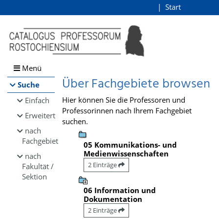
Browsen
Start
Login
direkt zum Inhalt
Menü
Über Fachgebiete browsen
Suche
Hier können Sie die Professoren und
Einfach
Professorinnen nach Ihrem Fachgebiet
Erweitert
suchen.
nach
Fachgebiet
05 Kommunikations- und
Medienwissenschaften
nach
2 Einträge
Fakultät /
Sektion
06 Information und
Dokumentation
2 Einträge