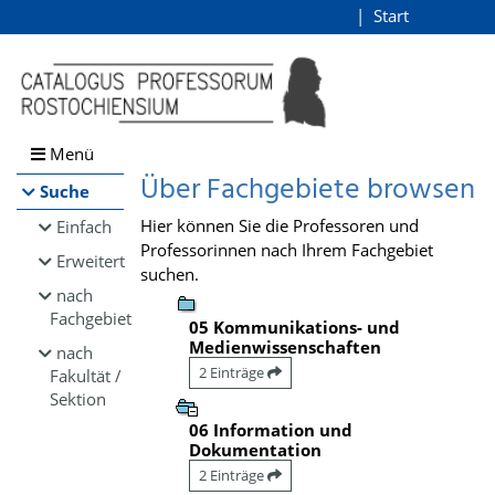
Browsen
Start
Login
direkt zum Inhalt
Menü
Über Fachgebiete browsen
Suche
Hier können Sie die Professoren und
Einfach
Professorinnen nach Ihrem Fachgebiet
Erweitert
suchen.
nach
Fachgebiet
05 Kommunikations- und
Medienwissenschaften
nach
2 Einträge
Fakultät /
Sektion
06 Information und
Dokumentation
2 Einträge