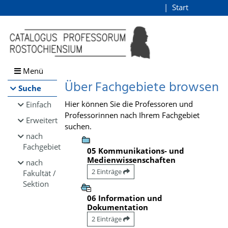
Browsen
Start
Login
direkt zum Inhalt
Menü
Über Fachgebiete browsen
Suche
Hier können Sie die Professoren und
Einfach
Professorinnen nach Ihrem Fachgebiet
Erweitert
suchen.
nach
Fachgebiet
05 Kommunikations- und
Medienwissenschaften
nach
2 Einträge
Fakultät /
Sektion
06 Information und
Dokumentation
2 Einträge