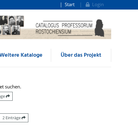
Start
Login
Weitere Kataloge
Über das Projekt
et suchen.
räge
2 Einträge