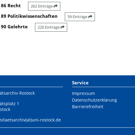
86 Recht
262 Einträge
89 Politikwissenschaften
59 Einträge
90 Gelehrte
220 Einträge
Service
ätsarchiv Rostock
Impressum
Datenschutzerklärung
ätsplatz 1
Barrierefreiheit
stock
sitaetsarchiv(at)uni-rostock.de