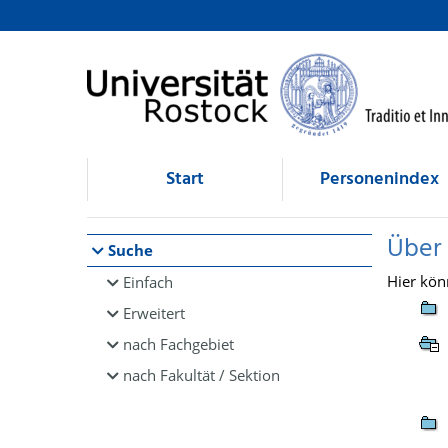
Browsen
direkt zum Inhalt
Start
Personenindex
Über
Suche
Hier kön
Einfach
Erweitert
nach Fachgebiet
nach Fakultät / Sektion