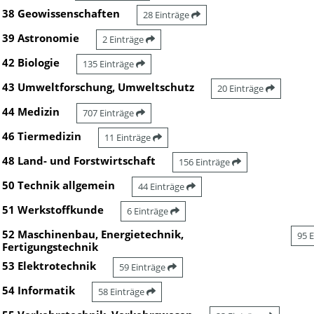
38 Geowissenschaften
28 Einträge
39 Astronomie
2 Einträge
42 Biologie
135 Einträge
43 Umweltforschung, Umweltschutz
20 Einträge
44 Medizin
707 Einträge
46 Tiermedizin
11 Einträge
48 Land- und Forstwirtschaft
156 Einträge
50 Technik allgemein
44 Einträge
51 Werkstoffkunde
6 Einträge
52 Maschinenbau, Energietechnik,
95 
Fertigungstechnik
53 Elektrotechnik
59 Einträge
54 Informatik
58 Einträge