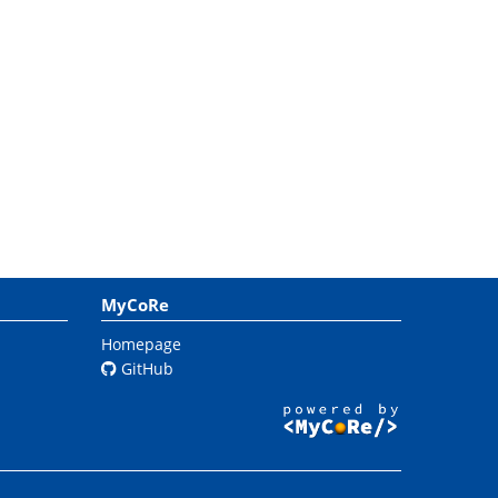
MyCoRe
Homepage
GitHub