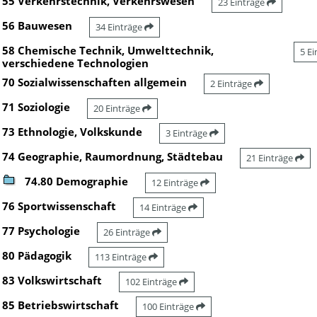
55 Verkehrstechnik, Verkehrswesen
23 Einträge
56 Bauwesen
34 Einträge
58 Chemische Technik, Umwelttechnik,
5 E
verschiedene Technologien
70 Sozialwissenschaften allgemein
2 Einträge
71 Soziologie
20 Einträge
73 Ethnologie, Volkskunde
3 Einträge
74 Geographie, Raumordnung, Städtebau
21 Einträge
74.80 Demographie
12 Einträge
76 Sportwissenschaft
14 Einträge
77 Psychologie
26 Einträge
80 Pädagogik
113 Einträge
83 Volkswirtschaft
102 Einträge
85 Betriebswirtschaft
100 Einträge