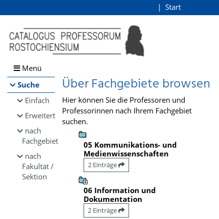
Browsen
Start
Login
direkt zum Inhalt
Menü
Über Fachgebiete browsen
Suche
Hier können Sie die Professoren und
Einfach
Professorinnen nach Ihrem Fachgebiet
Erweitert
suchen.
nach
Fachgebiet
05 Kommunikations- und
Medienwissenschaften
nach
2 Einträge
Fakultät /
Sektion
06 Information und
Dokumentation
2 Einträge