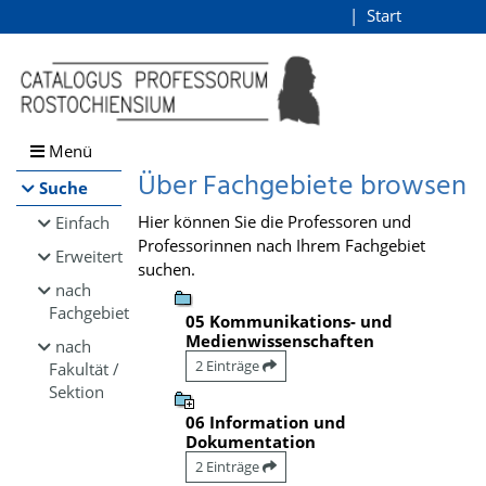
Browsen
Start
Login
direkt zum Inhalt
Menü
Über Fachgebiete browsen
Suche
Hier können Sie die Professoren und
Einfach
Professorinnen nach Ihrem Fachgebiet
Erweitert
suchen.
nach
Fachgebiet
05 Kommunikations- und
Medienwissenschaften
nach
2 Einträge
Fakultät /
Sektion
06 Information und
Dokumentation
2 Einträge