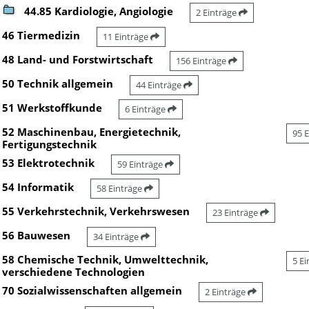
44.85 Kardiologie, Angiologie
2 Einträge
46 Tiermedizin
11 Einträge
48 Land- und Forstwirtschaft
156 Einträge
50 Technik allgemein
44 Einträge
51 Werkstoffkunde
6 Einträge
52 Maschinenbau, Energietechnik,
95 
Fertigungstechnik
53 Elektrotechnik
59 Einträge
54 Informatik
58 Einträge
55 Verkehrstechnik, Verkehrswesen
23 Einträge
56 Bauwesen
34 Einträge
58 Chemische Technik, Umwelttechnik,
5 E
verschiedene Technologien
70 Sozialwissenschaften allgemein
2 Einträge