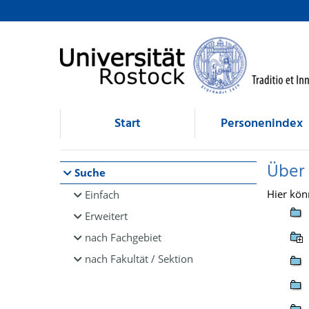
Browsen
direkt zum Inhalt
Start
Personenindex
Über
Suche
Hier kön
Einfach
Erweitert
nach Fachgebiet
nach Fakultät / Sektion