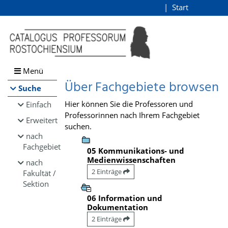
Browsen
Start
Login
direkt zum Inhalt
Menü
Über Fachgebiete browsen
Suche
Hier können Sie die Professoren und
Einfach
Professorinnen nach Ihrem Fachgebiet
Erweitert
suchen.
nach
Fachgebiet
05 Kommunikations- und
Medienwissenschaften
nach
2 Einträge
Fakultät /
Sektion
06 Information und
Dokumentation
2 Einträge