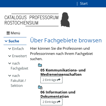
Browsen
Start
Login
direkt zum Inhalt
Menü
Über Fachgebiete browsen
Suche
Hier können Sie die Professoren und
Einfach
Professorinnen nach Ihrem Fachgebiet
Erweitert
suchen.
nach
Fachgebiet
05 Kommunikations- und
Medienwissenschaften
nach
2 Einträge
Fakultät /
Sektion
06 Information und
Dokumentation
2 Einträge