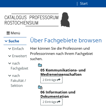
Browsen
Start
Login
direkt zum Inhalt
Menü
Über Fachgebiete browsen
Suche
Hier können Sie die Professoren und
Einfach
Professorinnen nach Ihrem Fachgebiet
Erweitert
suchen.
nach
Fachgebiet
05 Kommunikations- und
Medienwissenschaften
nach
2 Einträge
Fakultät /
Sektion
06 Information und
Dokumentation
2 Einträge