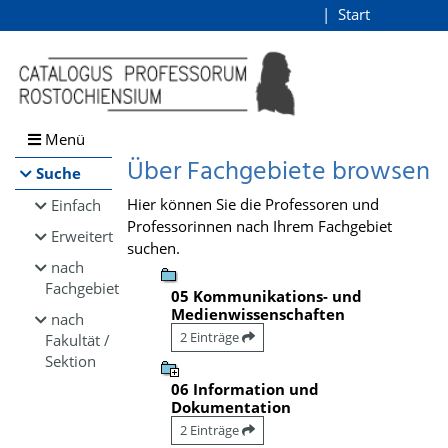
Browsen
Start
Login
direkt zum Inhalt
Menü
Über Fachgebiete browsen
Suche
Hier können Sie die Professoren und
Einfach
Professorinnen nach Ihrem Fachgebiet
Erweitert
suchen.
nach
Fachgebiet
05 Kommunikations- und
Medienwissenschaften
nach
2 Einträge
Fakultät /
Sektion
06 Information und
Dokumentation
2 Einträge