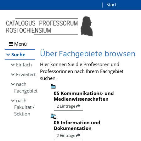
Browsen
Start
Login
direkt zum Inhalt
Menü
Über Fachgebiete browsen
Suche
Hier können Sie die Professoren und
Einfach
Professorinnen nach Ihrem Fachgebiet
Erweitert
suchen.
nach
Fachgebiet
05 Kommunikations- und
Medienwissenschaften
nach
2 Einträge
Fakultät /
Sektion
06 Information und
Dokumentation
2 Einträge