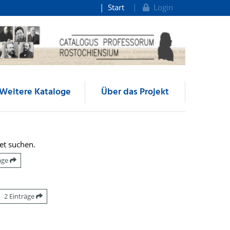
Start
Login
Weitere Kataloge
Über das Projekt
et suchen.
räge
2 Einträge