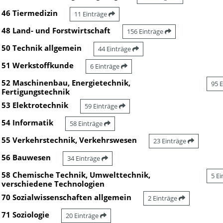
46 Tiermedizin
11 Einträge
48 Land- und Forstwirtschaft
156 Einträge
50 Technik allgemein
44 Einträge
51 Werkstoffkunde
6 Einträge
52 Maschinenbau, Energietechnik,
95 
Fertigungstechnik
53 Elektrotechnik
59 Einträge
54 Informatik
58 Einträge
55 Verkehrstechnik, Verkehrswesen
23 Einträge
56 Bauwesen
34 Einträge
58 Chemische Technik, Umwelttechnik,
5 E
verschiedene Technologien
70 Sozialwissenschaften allgemein
2 Einträge
71 Soziologie
20 Einträge