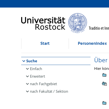
Browsen
direkt zum Inhalt
Start
Personenindex
Über
Suche
Hier kön
Einfach
Erweitert
nach Fachgebiet
nach Fakultät / Sektion