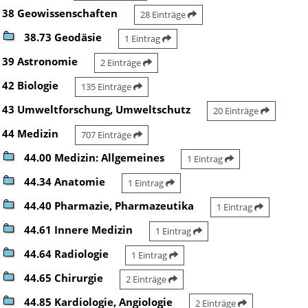
38 Geowissenschaften
28 Einträge
38.73 Geodäsie
1 Eintrag
39 Astronomie
2 Einträge
42 Biologie
135 Einträge
43 Umweltforschung, Umweltschutz
20 Einträge
44 Medizin
707 Einträge
44.00 Medizin: Allgemeines
1 Eintrag
44.34 Anatomie
1 Eintrag
44.40 Pharmazie, Pharmazeutika
1 Eintrag
44.61 Innere Medizin
1 Eintrag
44.64 Radiologie
1 Eintrag
44.65 Chirurgie
2 Einträge
44.85 Kardiologie, Angiologie
2 Einträge