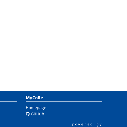
MyCoRe
Homepage
GitHub