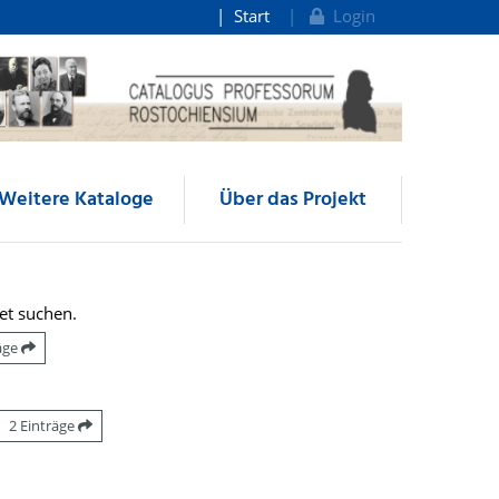
Start
Login
Weitere Kataloge
Über das Projekt
et suchen.
räge
2 Einträge