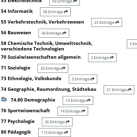
53 Elektrotechnik
59 Einträge
54 Informatik
58 Einträge
55 Verkehrstechnik, Verkehrswesen
23 Einträge
56 Bauwesen
34 Einträge
58 Chemische Technik, Umwelttechnik,
5 E
verschiedene Technologien
70 Sozialwissenschaften allgemein
2 Einträge
71 Soziologie
20 Einträge
73 Ethnologie, Volkskunde
3 Einträge
74 Geographie, Raumordnung, Städtebau
21 Einträge
74.80 Demographie
12 Einträge
76 Sportwissenschaft
14 Einträge
77 Psychologie
26 Einträge
80 Pädagogik
113 Einträge