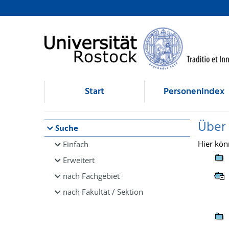
Browsen
direkt zum Inhalt
Start
Personenindex
Über
Suche
Hier kön
Einfach
Erweitert
nach Fachgebiet
nach Fakultät / Sektion