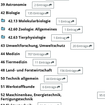
39 Astronomie
2 Einträge
42 Biologie
135 Einträge
42.13 Molekularbiologie
1 Eintrag
42.60 Zoologie: Allgemeines
1 Eintrag
42.63 Tierphysiologie
1 Eintrag
43 Umweltforschung, Umweltschutz
20 Einträge
44 Medizin
707 Einträge
46 Tiermedizin
11 Einträge
48 Land- und Forstwirtschaft
156 Einträge
50 Technik allgemein
44 Einträge
51 Werkstoffkunde
6 Einträge
52 Maschinenbau, Energietechnik,
95 
Fertigungstechnik