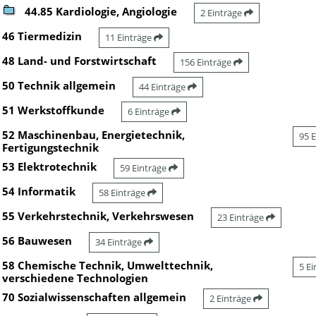
44.85 Kardiologie, Angiologie
2 Einträge
46 Tiermedizin
11 Einträge
48 Land- und Forstwirtschaft
156 Einträge
50 Technik allgemein
44 Einträge
51 Werkstoffkunde
6 Einträge
52 Maschinenbau, Energietechnik,
95 
Fertigungstechnik
53 Elektrotechnik
59 Einträge
54 Informatik
58 Einträge
55 Verkehrstechnik, Verkehrswesen
23 Einträge
56 Bauwesen
34 Einträge
58 Chemische Technik, Umwelttechnik,
5 E
verschiedene Technologien
70 Sozialwissenschaften allgemein
2 Einträge