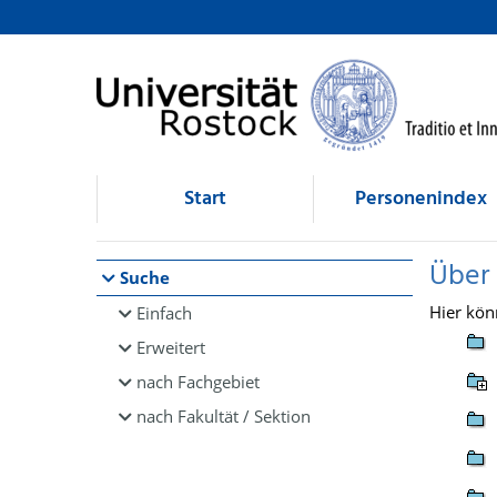
Browsen
direkt zum Inhalt
Start
Personenindex
Über
Suche
Hier kön
Einfach
Erweitert
nach Fachgebiet
nach Fakultät / Sektion