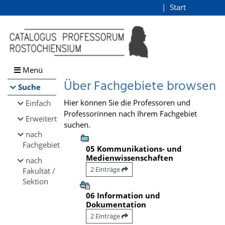
Browsen
Start
Login
direkt zum Inhalt
Menü
Über Fachgebiete browsen
Suche
Hier können Sie die Professoren und
Einfach
Professorinnen nach Ihrem Fachgebiet
Erweitert
suchen.
nach
Fachgebiet
05 Kommunikations- und
Medienwissenschaften
nach
2 Einträge
Fakultät /
Sektion
06 Information und
Dokumentation
2 Einträge