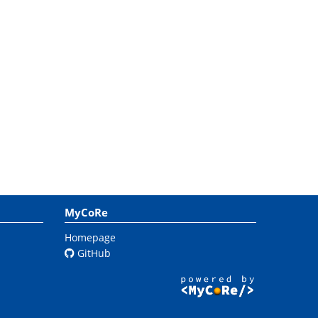
MyCoRe
Homepage
GitHub