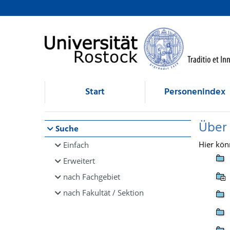
Browsen
direkt zum Inhalt
Start
Personenindex
Über
Suche
Hier kön
Einfach
Erweitert
nach Fachgebiet
nach Fakultät / Sektion