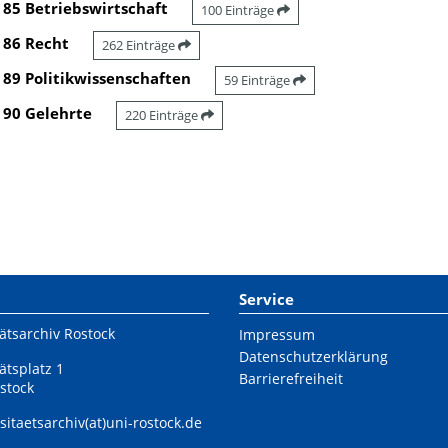
85 Betriebswirtschaft
100 Einträge
86 Recht
262 Einträge
89 Politikwissenschaften
59 Einträge
90 Gelehrte
220 Einträge
Service
ätsarchiv Rostock
Impressum
Datenschutzerklärung
ätsplatz 1
Barrierefreiheit
stock
sitaetsarchiv(at)uni-rostock.de