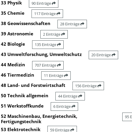
33 Physik
90 Einträge
35 Chemie
117 Einträge
38 Geowissenschaften
28 Einträge
39 Astronomie
2 Einträge
42 Biologie
135 Einträge
43 Umweltforschung, Umweltschutz
20 Einträge
44 Medizin
707 Einträge
46 Tiermedizin
11 Einträge
48 Land- und Forstwirtschaft
156 Einträge
50 Technik allgemein
44 Einträge
51 Werkstoffkunde
6 Einträge
52 Maschinenbau, Energietechnik,
95 
Fertigungstechnik
53 Elektrotechnik
59 Einträge