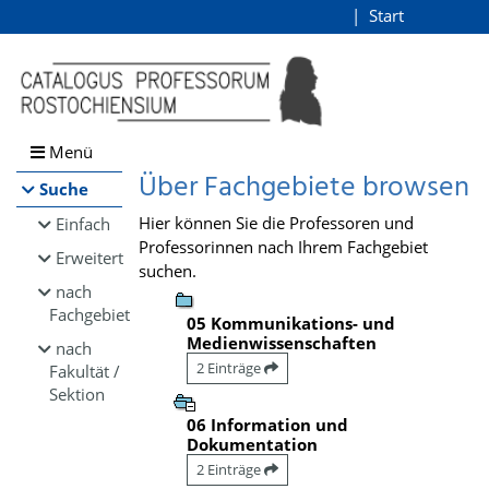
Browsen
Start
Login
direkt zum Inhalt
Menü
Über Fachgebiete browsen
Suche
Hier können Sie die Professoren und
Einfach
Professorinnen nach Ihrem Fachgebiet
Erweitert
suchen.
nach
Fachgebiet
05 Kommunikations- und
Medienwissenschaften
nach
2 Einträge
Fakultät /
Sektion
06 Information und
Dokumentation
2 Einträge