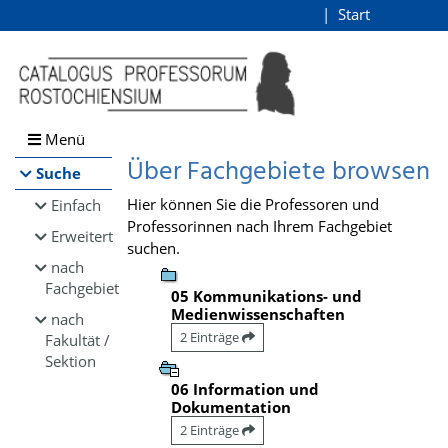
Browsen
Start
Login
direkt zum Inhalt
Menü
Über Fachgebiete browsen
Suche
Hier können Sie die Professoren und
Einfach
Professorinnen nach Ihrem Fachgebiet
Erweitert
suchen.
nach
Fachgebiet
05 Kommunikations- und
Medienwissenschaften
nach
2 Einträge
Fakultät /
Sektion
06 Information und
Dokumentation
2 Einträge