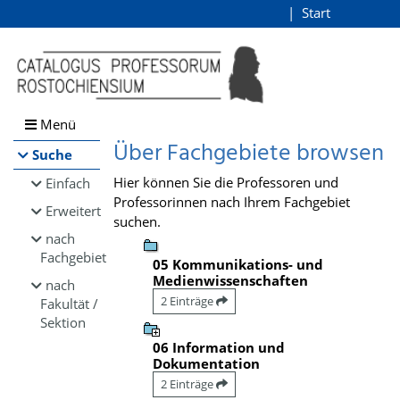
Browsen
Start
Login
direkt zum Inhalt
Menü
Über Fachgebiete browsen
Suche
Hier können Sie die Professoren und
Einfach
Professorinnen nach Ihrem Fachgebiet
Erweitert
suchen.
nach
Fachgebiet
05 Kommunikations- und
Medienwissenschaften
nach
2 Einträge
Fakultät /
Sektion
06 Information und
Dokumentation
2 Einträge