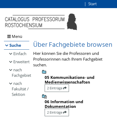
Browsen
Start
Login
direkt zum Inhalt
Menü
Über Fachgebiete browsen
Suche
Hier können Sie die Professoren und
Einfach
Professorinnen nach Ihrem Fachgebiet
Erweitert
suchen.
nach
Fachgebiet
05 Kommunikations- und
Medienwissenschaften
nach
2 Einträge
Fakultät /
Sektion
06 Information und
Dokumentation
2 Einträge