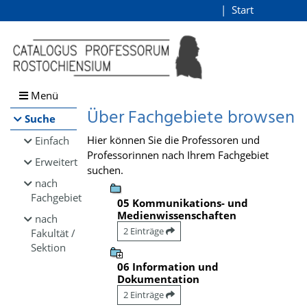
Browsen
Start
Login
direkt zum Inhalt
Menü
Über Fachgebiete browsen
Suche
Hier können Sie die Professoren und
Einfach
Professorinnen nach Ihrem Fachgebiet
Erweitert
suchen.
nach
Fachgebiet
05 Kommunikations- und
Medienwissenschaften
nach
2 Einträge
Fakultät /
Sektion
06 Information und
Dokumentation
2 Einträge