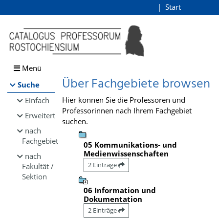
Browsen
Start
Login
direkt zum Inhalt
Menü
Über Fachgebiete browsen
Suche
Hier können Sie die Professoren und
Einfach
Professorinnen nach Ihrem Fachgebiet
Erweitert
suchen.
nach
Fachgebiet
05 Kommunikations- und
Medienwissenschaften
nach
2 Einträge
Fakultät /
Sektion
06 Information und
Dokumentation
2 Einträge