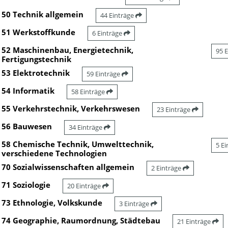
50 Technik allgemein
44 Einträge
51 Werkstoffkunde
6 Einträge
52 Maschinenbau, Energietechnik,
95 
Fertigungstechnik
53 Elektrotechnik
59 Einträge
54 Informatik
58 Einträge
55 Verkehrstechnik, Verkehrswesen
23 Einträge
56 Bauwesen
34 Einträge
58 Chemische Technik, Umwelttechnik,
5 E
verschiedene Technologien
70 Sozialwissenschaften allgemein
2 Einträge
71 Soziologie
20 Einträge
73 Ethnologie, Volkskunde
3 Einträge
74 Geographie, Raumordnung, Städtebau
21 Einträge