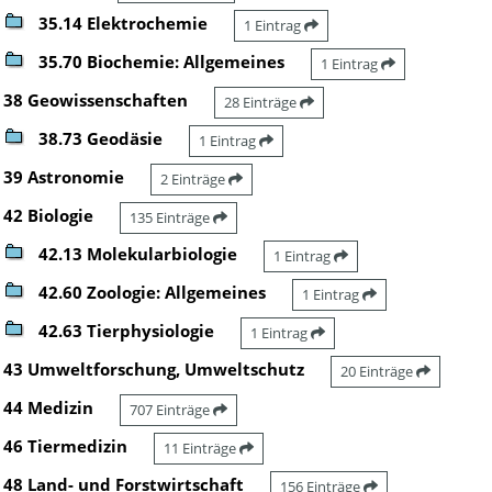
35.14 Elektrochemie
1 Eintrag
35.70 Biochemie: Allgemeines
1 Eintrag
38 Geowissenschaften
28 Einträge
38.73 Geodäsie
1 Eintrag
39 Astronomie
2 Einträge
42 Biologie
135 Einträge
42.13 Molekularbiologie
1 Eintrag
42.60 Zoologie: Allgemeines
1 Eintrag
42.63 Tierphysiologie
1 Eintrag
43 Umweltforschung, Umweltschutz
20 Einträge
44 Medizin
707 Einträge
46 Tiermedizin
11 Einträge
48 Land- und Forstwirtschaft
156 Einträge