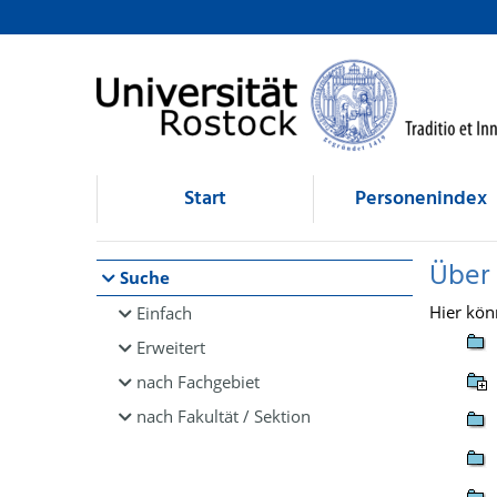
Browsen
direkt zum Inhalt
Start
Personenindex
Über
Suche
Hier kön
Einfach
Erweitert
nach Fachgebiet
nach Fakultät / Sektion