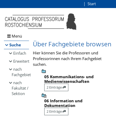
Browsen
Start
Login
direkt zum Inhalt
Menü
Über Fachgebiete browsen
Suche
Hier können Sie die Professoren und
Einfach
Professorinnen nach Ihrem Fachgebiet
Erweitert
suchen.
nach
Fachgebiet
05 Kommunikations- und
Medienwissenschaften
nach
2 Einträge
Fakultät /
Sektion
06 Information und
Dokumentation
2 Einträge