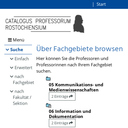
Browsen
Start
Login
direkt zum Inhalt
Menü
Über Fachgebiete browsen
Suche
Hier können Sie die Professoren und
Einfach
Professorinnen nach Ihrem Fachgebiet
Erweitert
suchen.
nach
Fachgebiet
05 Kommunikations- und
Medienwissenschaften
nach
2 Einträge
Fakultät /
Sektion
06 Information und
Dokumentation
2 Einträge