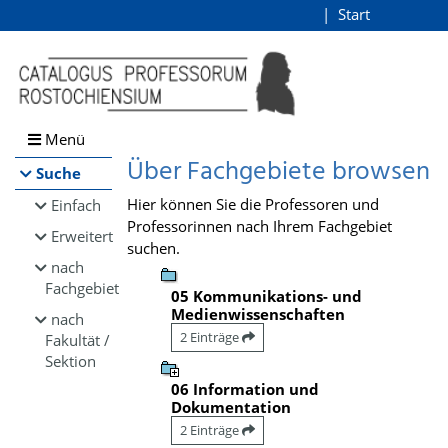
Browsen
Start
Login
direkt zum Inhalt
Menü
Über Fachgebiete browsen
Suche
Hier können Sie die Professoren und
Einfach
Professorinnen nach Ihrem Fachgebiet
Erweitert
suchen.
nach
Fachgebiet
05 Kommunikations- und
Medienwissenschaften
nach
2 Einträge
Fakultät /
Sektion
06 Information und
Dokumentation
2 Einträge